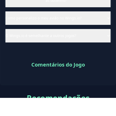
as obtenho?
Como personalizo o meu avião no Wings.io?
O Wings.io é semelhante a outros jogos?
Comentários do Jogo
Recomendações