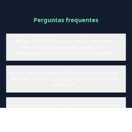
Perguntas frequentes
Lolbeans 101: Como faço para realizar movimentos
básicos e saltos no Lolbeans, e quais são as
configurações de controle para um novo jogador?
Por que meu personagem Lolbeans continua caindo no
início das corridas? Quais estratégias simples podem
evitar isso?
Quais são as principais diferenças entre os vários modos
de jogo no Lolbeans, e qual modo é o melhor para
iniciantes?