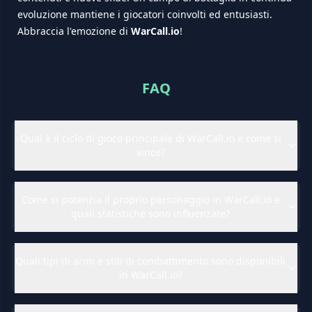
evoluzione mantiene i giocatori coinvolti ed entusiasti.
Abbraccia l'emozione di
WarCall.io
!
FAQ
Qual è il ciclo di gioco principale di WarCall.io e come si
vince?
Come si potenzia il proprio personaggio in WarCall.io e
quali statistiche sono influenzate?
Quali tipi di armi e stili di combattimento sono disponibili
in WarCall.io?