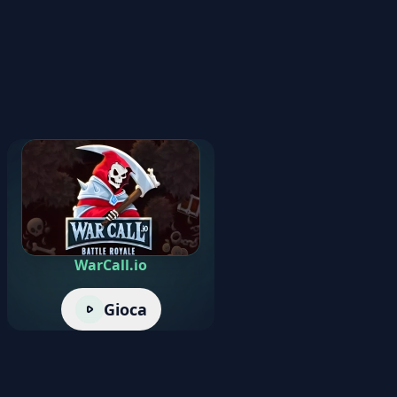
WarCall.io
Gioca