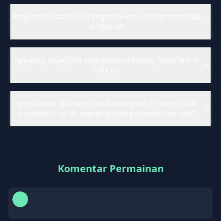
Bagaimana cara saya mengendalikan lubang hitam saya
di Hole io?
Apa yang terjadi jika saya bertemu lubang hitam lain di
Hole io?
Jenis benda apa yang dapat saya telan di Hole io, dan
bagaimana hal itu memengaruhi pertumbuhan saya?
Komentar Permainan